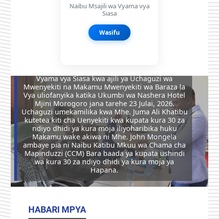
Naibu Msajili wa Vyama vya
Siasa
Wasifu
Wajumbe wa Baraza la Vyama vya Siasa wakipiga
kura wakati wa Mkutano Maalumu wa Baraza la
Vyama vya Siasa kwa ajili ya Uchaguzi wa
Mwenyekiti na Makamu Mwenyekiti wa Baraza la
Vya uliofanyika katika Ukumbi wa Nashera Hotel
Mjini Morogoro jana tarehe 23 Julai, 2026.
Uchaguzi umekamilika kwa Mhe. Juma Ali Khatibu
kutetea kiti cha Uenyekiti kwa kupata kura 30 za
ndiyo dhidi ya kura moja iliyoharibika huku
Makamu wake akiwa ni Mhe. John Mongela
Previous
Next
ambaye pia ni Naibu Katibu Mkuu wa Chama cha
Mapinduzzi (CCM) Bara baada ya kupata ushindi
wa kura 30 za ndiyo dhidi ya kura moja ya
Hapana.
HABARI MPYA