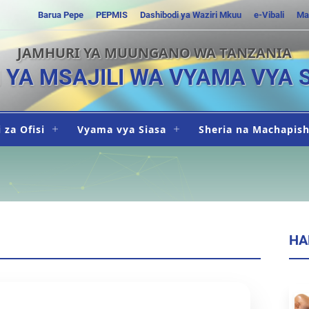
Barua Pepe
PEPMIS
Dashibodi ya Waziri Mkuu
e-Vibali
Ma
JAMHURI YA MUUNGANO WA TANZANIA
I YA MSAJILI WA VYAMA VYA 
 za Ofisi
Vyama vya Siasa
Sheria na Machapis
HA