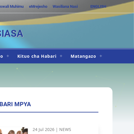
swali Muhimu
eMrejesho
Wasiliana Nasi
ENGLISH
SIASA
ho
Kituo cha Habari
Matangazo
BARI MPYA
24 Jul 2026 |
NEWS