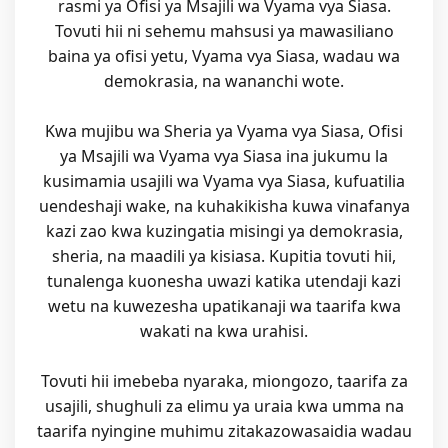
rasmi ya Ofisi ya Msajili wa Vyama vya Siasa.
Tovuti hii ni sehemu mahsusi ya mawasiliano
baina ya ofisi yetu, Vyama vya Siasa, wadau wa
demokrasia, na wananchi wote.
Kwa mujibu wa Sheria ya Vyama vya Siasa, Ofisi
ya Msajili wa Vyama vya Siasa ina jukumu la
kusimamia usajili wa Vyama vya Siasa, kufuatilia
uendeshaji wake, na kuhakikisha kuwa vinafanya
kazi zao kwa kuzingatia misingi ya demokrasia,
sheria, na maadili ya kisiasa. Kupitia tovuti hii,
tunalenga kuonesha uwazi katika utendaji kazi
wetu na kuwezesha upatikanaji wa taarifa kwa
wakati na kwa urahisi.
Tovuti hii imebeba nyaraka, miongozo, taarifa za
usajili, shughuli za elimu ya uraia kwa umma na
taarifa nyingine muhimu zitakazowasaidia wadau