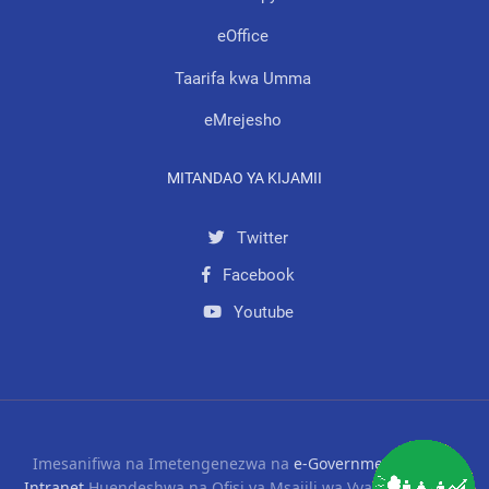
eOffice
Taarifa kwa Umma
eMrejesho
MITANDAO YA KIJAMII
Twitter
Facebook
Youtube
Imesanifiwa na Imetengenezwa na
e-Government Agency
Intranet
Huendeshwa na Ofisi ya Msajili wa Vyama vya Siasa