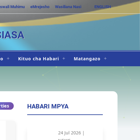
swali Muhimu
eMrejesho
Wasiliana Nasi
ENGLISH
SIASA
ho
Kituo cha Habari
Matangazo
HABARI MPYA
rties
24 Jul 2026 |