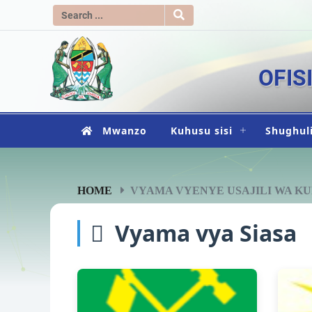
OFIS
Mwanzo
Kuhusu sisi
Shughuli
HOME
VYAMA VYENYE USAJILI WA K
Vyama vya Siasa