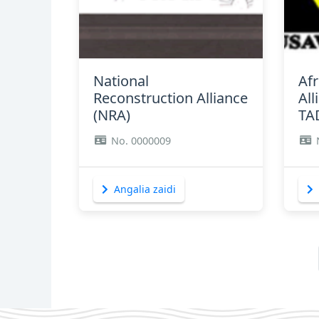
Angalia zaidi
National
Af
Reconstruction Alliance
All
(NRA)
TA
No. 0000009
Angalia zaidi