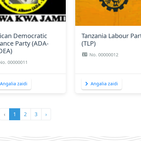
Angalia zaidi
Angalia zaidi
rican Democratic
Tanzania Labour Par
iance Party (ADA-
(TLP)
DEA)
​No. 00000012
No. 00000011
Angalia zaidi
Angalia zaidi
‹
1
2
3
›