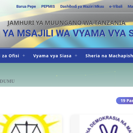
Barua Pepe
PEPMIS
Dashibodi ya Waziri Mkuu
e-Vibali
Ma
JAMHURI YA MUUNGANO WA TANZANIA
I YA MSAJILI WA VYAMA VYA 
 za Ofisi
Vyama vya Siasa
Sheria na Machapis
UDUMU
19 Pa