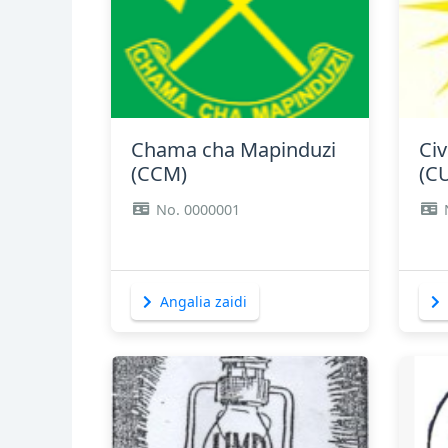
Angalia zaidi
Chama cha Mapinduzi
Civ
(CCM)
(C
No. 0000001
Angalia zaidi