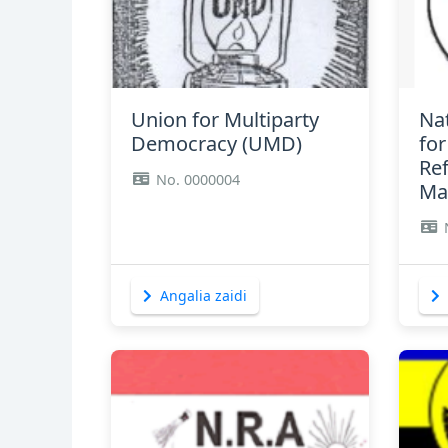
Angalia zaidi
Union for Multiparty
Na
Democracy (UMD)
for
Re
No. 0000004
Ma
Angalia zaidi