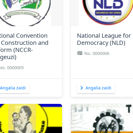
Angalia zaidi
Angalia zaidi
tional Convention
National League for
 Construction and
Democracy (NLD)
form (NCCR-
No. 0000006
geuzi)
No. 0000005
Angalia zaidi
Angalia zaidi