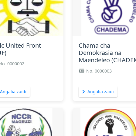
Angalia zaidi
Angalia zaidi
ic United Front
Chama cha
UF)
Demokrasia na
Maendeleo (CHADE
No. 0000002
No. 0000003
Angalia zaidi
Angalia zaidi