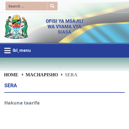
OFISI YA MSAJILI
WA VYAMA VYA
SIASA
lbl_menu
HOME
MACHAPISHO
SERA
SERA
Hakuna taarifa