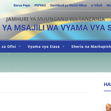
Barua Pepe
PEPMIS
Dashibodi ya Waziri Mkuu
e-Vibali
Ma
JAMHURI YA MUUNGANO WA TANZANIA
I YA MSAJILI WA VYAMA VYA 
 za Ofisi
Vyama vya Siasa
Sheria na Machapis
HA