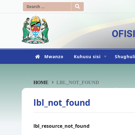
OFIS
Mwanzo
Kuhusu sisi
Shughuli
HOME
LBL_NOT_FOUND
lbl_not_found
lbl_resource_not_found