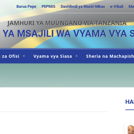
Barua Pepe
PEPMIS
Dashibodi ya Waziri Mkuu
e-Vibali
Ma
JAMHURI YA MUUNGANO WA TANZANIA
I YA MSAJILI WA VYAMA VYA 
 za Ofisi
Vyama vya Siasa
Sheria na Machapis
HA