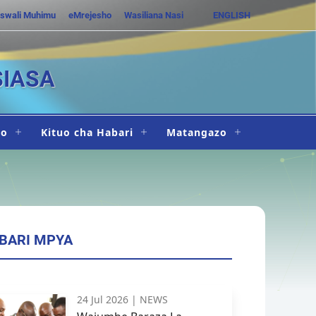
swali Muhimu
eMrejesho
Wasiliana Nasi
ENGLISH
SIASA
ho
Kituo cha Habari
Matangazo
BARI MPYA
24 Jul 2026 |
NEWS