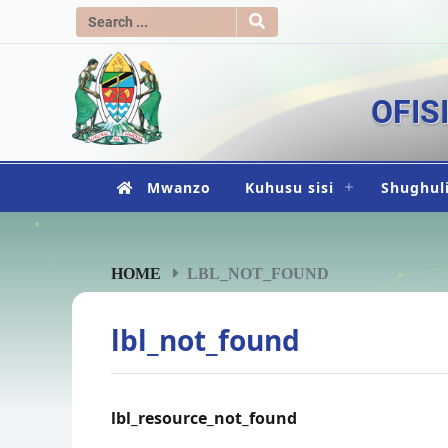
OFIS
Mwanzo
Kuhusu sisi
Shughuli
HOME
LBL_NOT_FOUND
lbl_not_found
lbl_resource_not_found