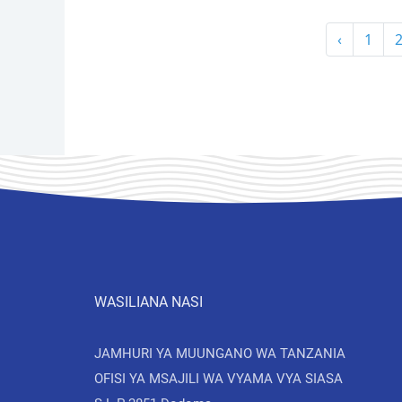
‹
1
WASILIANA NASI
JAMHURI YA MUUNGANO WA TANZANIA
OFISI YA MSAJILI WA VYAMA VYA SIASA