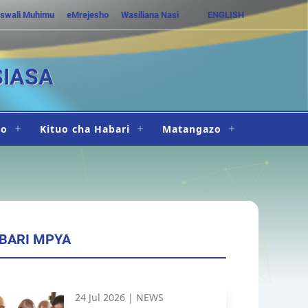
swali Muhimu
eMrejesho
Wasiliana Nasi
ENGLISH
SIASA
ho
Kituo cha Habari
Matangazo
BARI MPYA
24 Jul 2026 |
NEWS