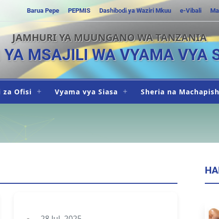
Barua Pepe
PEPMIS
Dashibodi ya Waziri Mkuu
e-Vibali
Ma
JAMHURI YA MUUNGANO WA TANZANIA
I YA MSAJILI WA VYAMA VYA 
 za Ofisi
Vyama vya Siasa
Sheria na Machapis
HA
28 Jul, 2025