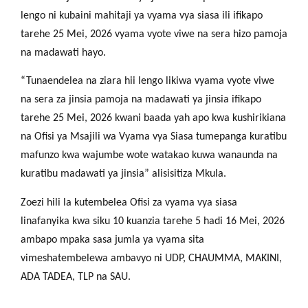
lengo ni kubaini mahitaji ya vyama vya siasa ili ifikapo
tarehe 25 Mei, 2026 vyama vyote viwe na sera hizo pamoja
na madawati hayo.
“Tunaendelea na ziara hii lengo likiwa vyama vyote viwe
na sera za jinsia pamoja na madawati ya jinsia ifikapo
tarehe 25 Mei, 2026 kwani baada yah apo kwa kushirikiana
na Ofisi ya Msajili wa Vyama vya Siasa tumepanga kuratibu
mafunzo kwa wajumbe wote watakao kuwa wanaunda na
kuratibu madawati ya jinsia” alisisitiza Mkula.
Zoezi hili la kutembelea Ofisi za vyama vya siasa
linafanyika kwa siku 10 kuanzia tarehe 5 hadi 16 Mei, 2026
ambapo mpaka sasa jumla ya vyama sita
vimeshatembelewa ambavyo ni UDP, CHAUMMA, MAKINI,
ADA TADEA, TLP na SAU.