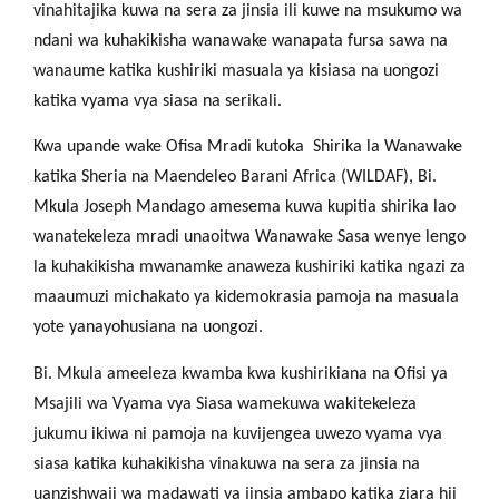
vinahitajika kuwa na sera za jinsia ili kuwe na msukumo wa
ndani wa kuhakikisha wanawake wanapata fursa sawa na
wanaume katika kushiriki masuala ya kisiasa na uongozi
katika vyama vya siasa na serikali.
Kwa upande wake Ofisa Mradi kutoka Shirika la Wanawake
katika Sheria na Maendeleo Barani Africa (WILDAF), Bi.
Mkula Joseph Mandago amesema kuwa kupitia shirika lao
wanatekeleza mradi unaoitwa Wanawake Sasa wenye lengo
la kuhakikisha mwanamke anaweza kushiriki katika ngazi za
maaumuzi michakato ya kidemokrasia pamoja na masuala
yote yanayohusiana na uongozi.
Bi. Mkula ameeleza kwamba kwa kushirikiana na Ofisi ya
Msajili wa Vyama vya Siasa wamekuwa wakitekeleza
jukumu ikiwa ni pamoja na kuvijengea uwezo vyama vya
siasa katika kuhakikisha vinakuwa na sera za jinsia na
uanzishwaji wa madawati ya jinsia ambapo katika ziara hii