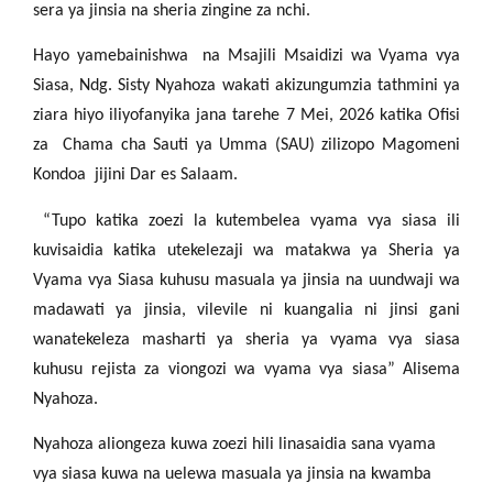
sera ya jinsia na sheria zingine za nchi.
Hayo yamebainishwa na Msajili Msaidizi wa Vyama vya
Siasa, Ndg. Sisty Nyahoza wakati akizungumzia tathmini ya
ziara hiyo iliyofanyika jana tarehe 7 Mei, 2026 katika Ofisi
za Chama cha Sauti ya Umma (SAU) zilizopo Magomeni
Kondoa jijini Dar es Salaam.
“Tupo katika zoezi la kutembelea vyama vya siasa ili
kuvisaidia katika utekelezaji wa matakwa ya Sheria ya
Vyama vya Siasa kuhusu masuala ya jinsia na uundwaji wa
madawati ya jinsia, vilevile ni kuangalia ni jinsi gani
wanatekeleza masharti ya sheria ya vyama vya siasa
kuhusu rejista za viongozi wa vyama vya siasa” Alisema
Nyahoza.
Nyahoza aliongeza kuwa zoezi hili linasaidia sana vyama
vya siasa kuwa na uelewa masuala ya jinsia na kwamba