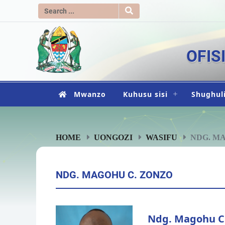
OFIS
Mwanzo
Kuhusu sisi
Shughuli
HOME
UONGOZI
WASIFU
NDG. M
NDG. MAGOHU C. ZONZO
Ndg. Magohu C