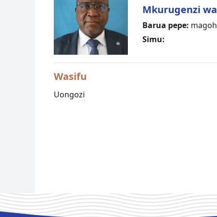
Mkurugenzi wa 
Barua pepe:
magohu
Simu:
Wasifu
Uongozi