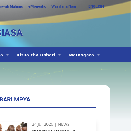
swali Muhimu
eMrejesho
Wasiliana Nasi
ENGLISH
SIASA
ho
Kituo cha Habari
Matangazo
BARI MPYA
24 Jul 2026 |
NEWS