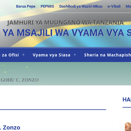
Barua Pepe
PEPMIS
Dashibodi ya Waziri Mkuu
e-Vibali
Ma
JAMHURI YA MUUNGANO WA TANZANIA
I YA MSAJILI WA VYAMA VYA 
 za Ofisi
Vyama vya Siasa
Sheria na Machapis
AGOHU C. ZONZO
HA
. Zonzo