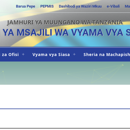
Barua Pepe
PEPMIS
Dashibodi ya Waziri Mkuu
e-Vibali
Ma
JAMHURI YA MUUNGANO WA TANZANIA
I YA MSAJILI WA VYAMA VYA 
 za Ofisi
Vyama vya Siasa
Sheria na Machapis