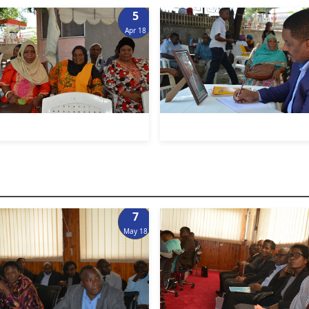
5
Apr 18
7
May 18