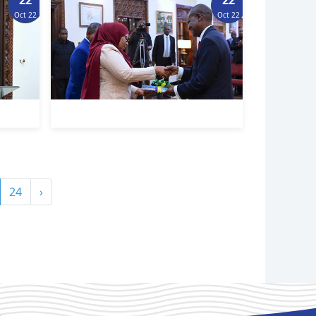
Oct 22
Oct 22
24
›