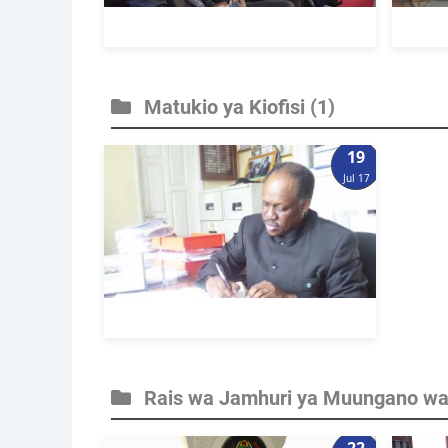
Matukio ya Kiofisi
(1)
19
Jul 17
Rais wa Jamhuri ya Muungano wa 
22