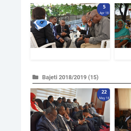
5
Apr 18
Bajeti 2018/2019
(15)
22
May 18