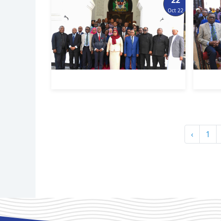
Oct 22
‹
1