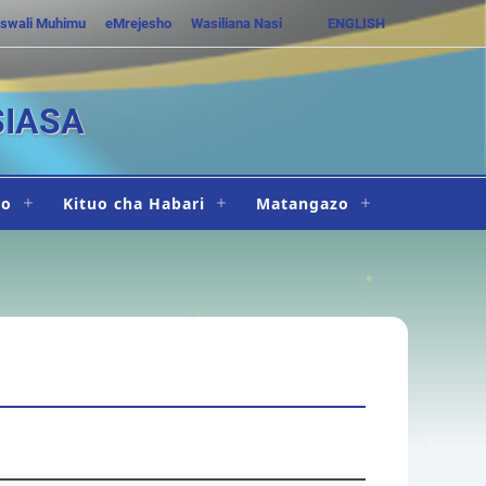
swali Muhimu
eMrejesho
Wasiliana Nasi
ENGLISH
SIASA
ho
Kituo cha Habari
Matangazo