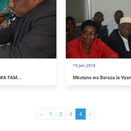
19 Jan 2018
WA FAM...
Mkutano wa Baraza la Vya
‹
1
2
3
4
›