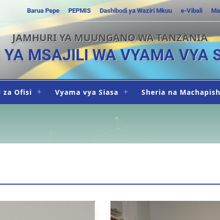
Barua Pepe
PEPMIS
Dashibodi ya Waziri Mkuu
e-Vibali
Ma
JAMHURI YA MUUNGANO WA TANZANIA
I YA MSAJILI WA VYAMA VYA 
 za Ofisi
Vyama vya Siasa
Sheria na Machapis