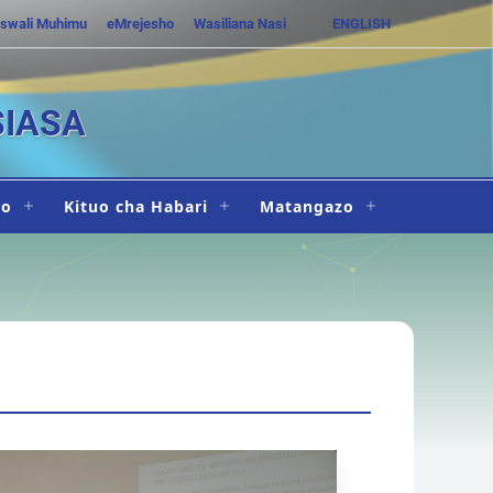
swali Muhimu
eMrejesho
Wasiliana Nasi
ENGLISH
SIASA
ho
Kituo cha Habari
Matangazo