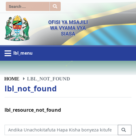
OFISI YA MSAJILI
WA VYAMA VYA
SIASA
lbl_menu
HOME
LBL_NOT_FOUND
lbl_not_found
lbl_resource_not_found